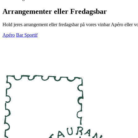
Restaurant Møntergade
Møntergade 19, 1116 København K
+45 3333 0610
info@montergade.dk
Åbningstider
Mandag til lørdag:
Kl. 11.30 til 17.00 og kl. 18.00 til 24.00.
Køkkenåbningstider:
Kl. 11.30 til 15.00 og kl. 18.00 til 21.00.
Søndag:
Kl. 11.30 til 17.00.
Køkkenåbningstider:
Kl. 11.30 til 15.00.
Aftenkøkkenet holder sommerferie