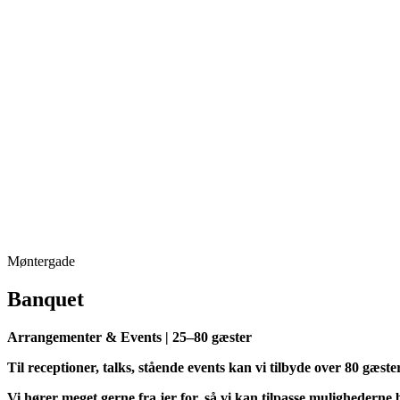
D
Vores tre lokaler; Ban
Møntergade
Banquet
Arrangementer & Events | 25–80 gæster
Til receptioner, talks, stående events kan vi tilbyde over 80 gæster
Vi hører meget gerne fra jer for, så vi kan tilpasse mulighederne