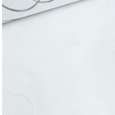
Chambre Séparée
Vores Chambre Séparée på 1. sal rummer 2–14 gæster og giver jer et af
Vi tilbyder skræddersyede menuer og vinmenuer efter sæsonens råvarer. 
Menuforslag
Kontakt os