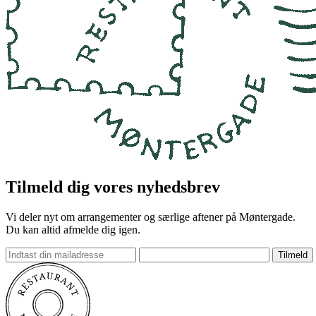
uge 29, 30, 31
Menupunkter
Forside
Frokostkort
Aftenkort
Vinkort
Brændevinskort
Arrangementer
Events
Kontakt
Folkemødet 2027
Jul & Nytår 2026
Takeaway
Foodtrucks og ud af huset
Om Møntergade
Gavekort
Karriere
Mediearkiv
Smileyrapport