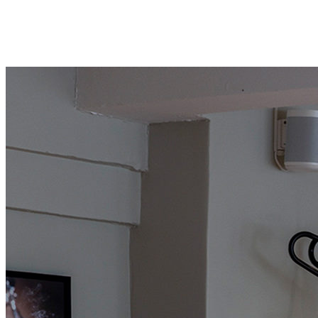
Flere muligheder
Arrangementer eller Fredagsbar
Hold jeres arrangement eller fredagsbar på vores vinbar Apéro eller vo
Apéro
Bar Sportif