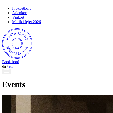
Frokostkort
Aftenkort
Vinkort
Musik i lejet 2026
Book bord
da
/
en
Events