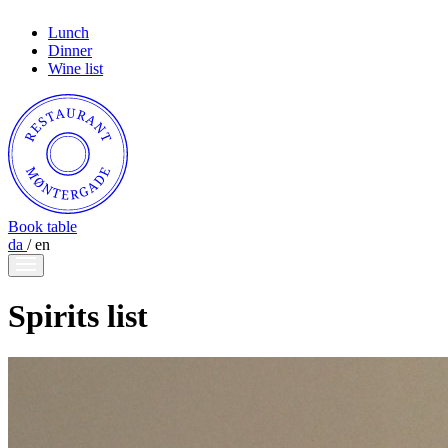
Lunch
Dinner
Wine list
Book table
da
/
en
Spirits list